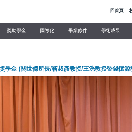
回首頁
獎助學金
國際化
畢業條件
學術成果
傳獎學金 (關世傑所長/靳叔彥教授/王洸教授暨錢懷源