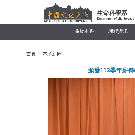
跳
到
生命科學系
主
Department of Life Science
要
關於本系
課程資訊
內
容
區
首頁
本系新聞
頒發113學年薪