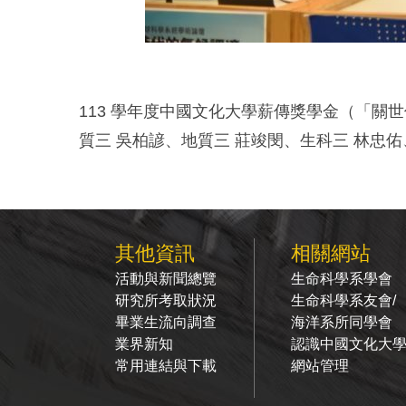
113 學年度中國文化大學薪傳獎學金（「關
質三 吳柏諺、地質三 莊竣閔、生科三 林忠
其他資訊
相關網站
活動與新聞總覽
生命科學系學會
研究所考取狀況
生命科學系友會/
畢業生流向調查
海洋系所同學會
業界新知
認識中國文化大
常用連結與下載
網站管理