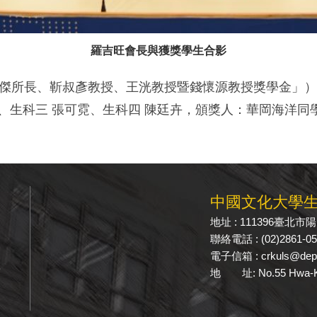
羅吉旺會長與獲獎學生合影
世傑所長、靳叔彥教授、王洸教授暨錢懷源教授獎學金」）
佑、生科三 張可霓、生科四 陳廷卉，頒獎人：華岡海洋同
中國文化大學
地址 : 111396臺北
聯絡電話 : (02)2861-0
電子信箱 : crkuls@dep.
學
地 址: No.55 Hwa-Kang