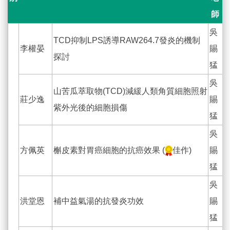
師
吳
TCD抑制LPS誘導RAW264.7發炎的機制
李權晏
賜
探討
猛
吳
山苦瓜萃取物(TCD)減緩人類角質細胞照射
莊少逸
賜
紫外光後的細胞損傷
猛
吳
方佩英
槲皮素對胃癌細胞的抗癌效果 (
佳作)
賜
猛
吳
洪堂恩
補中益氣湯的抗發炎功效
賜
猛