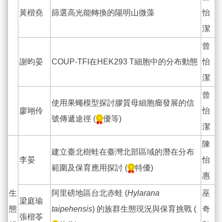
黃楷堯
篩選高光能轉換的陽明山微藻
怡
潔
曾
謝昀晏
COUP-TFI在HEK293 T細胞中的分布動態
怡
潔
曾
使用果蠅模型探討膠質母細胞瘤發展的信
廖翊伶
怡
號傳遞途徑 (
優等)
潔
陳
建立臺北樹蛙在臺灣北部區域的潛在分布
李晏
怡
範圍及保育應用探討 (
特優)
惠
生
阿里磅地區台北赤蛙 (
Hylarana
巫
梁庭瑜
態
taipehensis
) 的族群生態現況與保育挑戰 (
奇
張楷苓