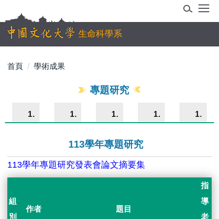
跳
到
主
生命科學系
要
內
首頁
學術成果
容
區
專題研究
114學年
113學年
112學年
111學年
110學年
113學年專題研究
113學年專題研究發表會論文摘要集
指
組
導
作者
題目
別
老