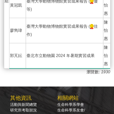
組
臺灣大學動物博物館實習成果報告 (
優
黃冠凱
怡
等)
惠
陳
臺灣大學動物博物館實習成果報告 (
佳
廖雋瑋
怡
作)
惠
陳
郭芃妘
臺北市立動物園 2024 年暑期實習成果
怡
惠
瀏覽數:
1930
其他資訊
相關網站
活動與新聞總覽
生命科學系學會
研究所考取狀況
生命科學系友會/