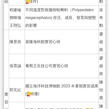
組
佳作)
勳
程建棆
不同溫度對斑腿樹蛙蝌蚪（
Polypedates
巫
鄧暐瀚
megacephalus
) 存活、成長、發育與變態
奇
王翔弘
的影響
勳
廖
陳昱堯
基隆海科館實習心得
啟
政
廖
張育誠
葡萄王生技公司實習心得
啟
政
陳
國立海洋科技博物館 2023 年暑期實習成果
郭芃妘
怡
(
特優)
實
惠
習
陳