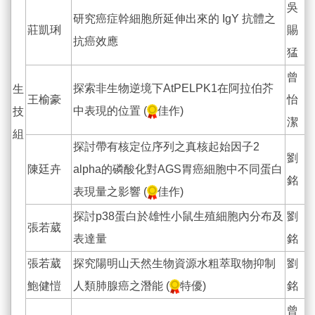
吳
研究癌症幹細胞所延伸出來的 IgY 抗體之
莊凱琍
賜
抗癌效應
猛
曾
探索非生物逆境下AtPELPK1在阿拉伯芥
生
王榆豪
怡
中表現的位置 (
佳作)
技
潔
組
探討帶有核定位序列之真核起始因子2
劉
陳廷卉
alpha的磷酸化對AGS胃癌細胞中不同蛋白
銘
表現量之影響 (
佳作)
探討p38蛋白於雄性小鼠生殖細胞內分布及
劉
張若葳
表達量
銘
張若葳
探究陽明山天然生物資源水粗萃取物抑制
劉
鮑健愷
人類肺腺癌之潛能 (
特優)
銘
曾