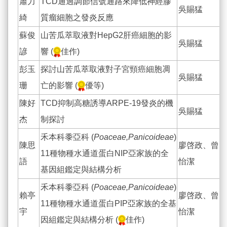
蕭力
TCD通過調節信號通路來降低神經膠
吳賜猛
綺
質瘤細胞之發炎反應
蘇俊
山苦瓜萃取液對HepG2肝癌細胞的影
吳賜猛
諺
響 (
佳作)
彭玉
探討山苦瓜萃取液對子宮頸癌細胞凋
吳賜猛
珊
亡的影響 (
優等)
陳好
TCD抑制高糖誘導ARPE-19發炎的機
吳賜猛
杰
制探討
禾本科黍亞科 (
Poaceae,Panicoideae
)
陳思
廖啓政、曾
11種物種水通道蛋白NIP亞家族的全
語
怡潔
基因組鑑定與結構分析
禾本科黍亞科 (
Poaceae,Panicoideae
)
賴亭
廖啓政、曾
11種物種水通道蛋白PIP亞家族的全基
宇
怡潔
因組鑑定與結構分析 (
佳作)