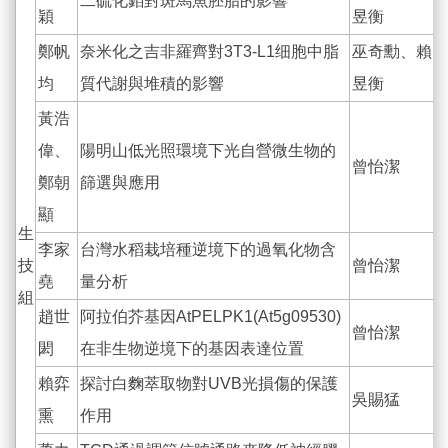
二硫化鉬對斑馬魚胚胎的影響
穎
昱衡
鄭帆
奈米化之吉非羅齊對3T3-L1细胞中脂
巫奇勳、賴
均
質代謝與堆積的影響
昱衡
黃浩
偉、
陽明山低光照環境下光自營微生物的
曾怡潔
鄭朝
篩選與應用
顯
生
李家
台灣水稻栽培種逆境下的過氧化物含
技
曾怡潔
堯
量分析
組
趙世
阿拉伯芥基因AtPELPK1(At5g09530)
曾怡潔
閎
在非生物逆境下的基因表達位置
賴弈
探討白麴萃取物對UVB光損傷的保護
吳賜猛
熏
作用