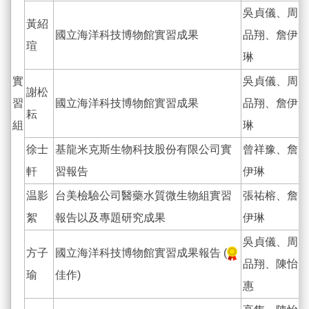
吳貞儀、周
黃紹
國立海洋科技博物館實習成果
品翔、詹伊
瑄
琳
實
吳貞儀、周
謝松
習
國立海洋科技博物館實習成果
品翔、詹伊
耘
組
琳
徐士
基龍米克斯生物科技股份有限公司實
曾祥豫、詹
軒
習報告
伊琳
温影
台美檢驗公司醫藥水質微生物組實習
張祐榕、詹
絮
報告以及專題研究成果
伊琳
吳貞儀、周
方子
國立海洋科技博物館實習成果報告 (
品翔、陳怡
瑜
佳作)
惠