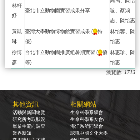
高雋、陳怡
林軒
臺北市立動物園實習成果分享
璇、蔡鴻
妤
志、陳怡惠
黃凱
臺灣大學動物博物館實習成果 (
特
林怡蓉、陳
琳
優)
怡惠
徐博
台北市立動物園推廣組暑期實習 (
優
林惠珍、陳
彥
等)
怡惠
瀏覽數:
1713
其他資訊
相關網站
活動與新聞總覽
生命科學系學會
研究所考取狀況
生命科學系友會/
畢業生流向調查
海洋系所同學會
業界新知
認識中國文化大學
常用連結與下載
網站管理