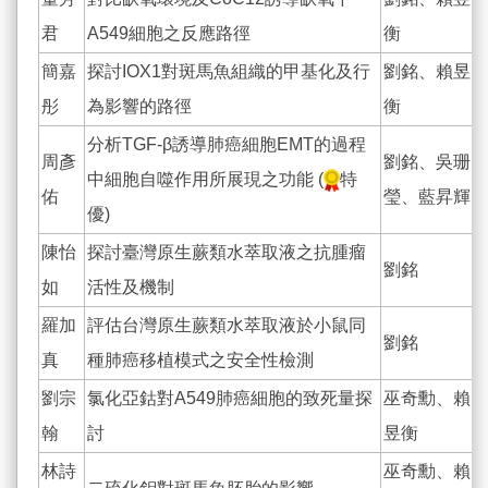
君
A549細胞之反應路徑
衡
簡嘉
探討IOX1對斑馬魚組織的甲基化及行
劉銘、賴昱
彤
為影響的路徑
衡
分析TGF-β誘導肺癌細胞EMT的過程
周彥
劉銘、吳珊
中細胞自噬作用所展現之功能 (
特
佑
瑩、藍昇輝
優)
陳怡
探討臺灣原生蕨類水萃取液之抗腫瘤
劉銘
如
活性及機制
羅加
評估台灣原生蕨類水萃取液於小鼠同
劉銘
真
種肺癌移植模式之安全性檢測
劉宗
氯化亞鈷對A549肺癌細胞的致死量探
巫奇勳、賴
翰
討
昱衡
林詩
巫奇勳、賴