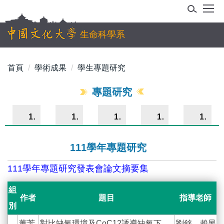
跳
到
主
生命科學系
要
內
首頁
學術成果
學生專題研究
容
區
專題研究
114學年
113學年
112學年
111學年
110學年
111學年專題研究
111學年專題研究發表會論文摘要集
組
作者
題目
指導老師
別
董芳
對比缺氧環境及CoC12誘導缺氧下
劉銘、賴昱