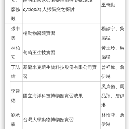
安、
陽明山國家公園臺灣獼猴 (
Macaca
巫奇勳
廖修
cyclopis
) 人猴衝突之探討
毅
張申
楊靜宇、吳
楊動物醫院實習
奧
賜猛
林柏
黃玉玲、吳
葡萄王生技實習
安
賜猛
丁誌
基龍米克斯生物科技股份有限公司實
曾祥豫、詹
緯
習
伊琳
吳貞儀、周
李建
國立海洋科技博物館實習成果
品翔、詹伊
德
琳
劉承
林怡蓉、詹
台灣大學動物博物館實習
霖
伊琳