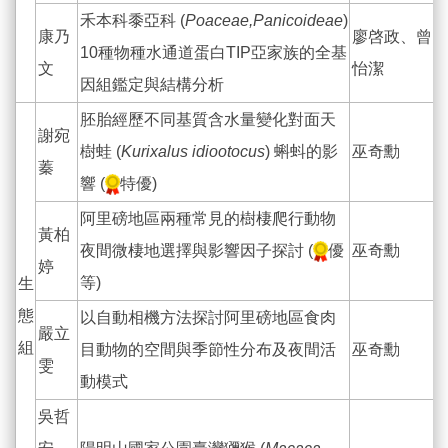
禾本科黍亞科 (
Poaceae,Panicoideae
)
康乃
廖啓政、曾
10種物種水通道蛋白TIP亞家族的全基
文
怡潔
因組鑑定與結構分析
胚胎經歷不同基質含水量變化對面天
謝宛
樹蛙 (
Kurixalus idiootocus
) 蝌蚪的影
巫奇勳
蓁
響 (
特優)
阿里磅地區兩種常見的樹棲爬行動物
黃柏
夜間微棲地選擇與影響因子探討 (
優
巫奇勳
婷
等)
生
態
以自動相機方法探討阿里磅地區食肉
嚴立
組
目動物的空間與季節性分布及夜間活
巫奇勳
雯
動模式
吳哲