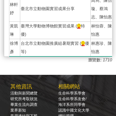
高雋、陳怡
林軒
臺北市立動物園實習成果分享
璇、蔡鴻
妤
志、陳怡惠
黃凱
臺灣大學動物博物館實習成果 (
特
林怡蓉、陳
琳
優)
怡惠
徐博
台北市立動物園推廣組暑期實習 (
優
林惠珍、陳
彥
等)
怡惠
瀏覽數:
1710
其他資訊
相關網站
活動與新聞總覽
生命科學系學會
研究所考取狀況
生命科學系友會/
畢業生流向調查
海洋系所同學會
業界新知
認識中國文化大學
常用連結與下載
網站管理