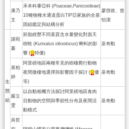
禾本科黍亞科 (
Poaceae,Panicoideae
)
康乃
廖啓政、曾
10種物種水通道蛋白TIP亞家族的全基
文
怡潔
因組鑑定與結構分析
胚胎經歷不同基質含水量變化對面天
謝宛
樹蛙 (
Kurixalus idiootocus
) 蝌蚪的影
巫奇勳
蓁
響 (
特優)
阿里磅地區兩種常見的樹棲爬行動物
黃柏
夜間微棲地選擇與影響因子探討 (
優
巫奇勳
婷
等)
生
態
以自動相機方法探討阿里磅地區食肉
嚴立
組
目動物的空間與季節性分布及夜間活
巫奇勳
雯
動模式
吳哲