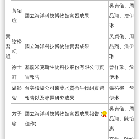
吳貞儀、周
黃紹
國立海洋科技博物館實習成果
品翔、詹伊
瑄
琳
實
吳貞儀、周
謝松
習
國立海洋科技博物館實習成果
品翔、詹伊
耘
組
琳
徐士
基龍米克斯生物科技股份有限公司實
曾祥豫、詹
軒
習報告
伊琳
温影
台美檢驗公司醫藥水質微生物組實習
張祐榕、詹
絮
報告以及專題研究成果
伊琳
吳貞儀、周
方子
國立海洋科技博物館實習成果報告 (
品翔、陳怡
瑜
佳作)
惠