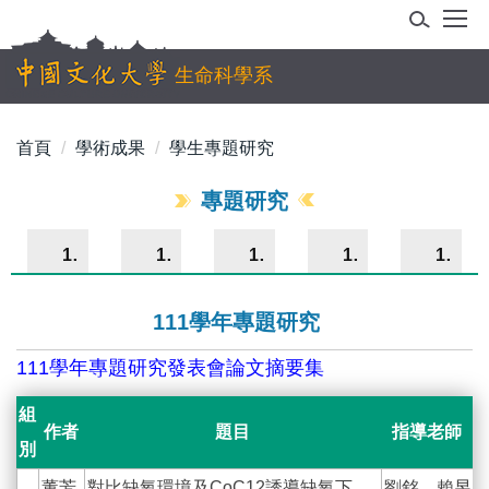
跳
到
主
生命科學系
要
內
首頁
學術成果
學生專題研究
容
區
專題研究
114學年
113學年
112學年
111學年
110學年
111學年專題研究
111學年專題研究發表會論文摘要集
組
作者
題目
指導老師
別
董芳
對比缺氧環境及CoC12誘導缺氧下
劉銘、賴昱