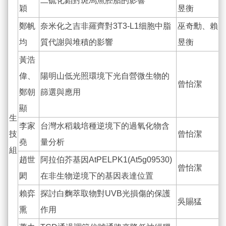
二硫化鉬對斑馬魚胚胎的影響
穎
昱衡
鄭帆
奈米化之吉非羅齊對3T3-L1细胞中脂
巫奇勳、賴
均
質代謝與堆積的影響
昱衡
黃浩
偉、
陽明山低光照環境下光自營微生物的
曾怡潔
鄭朝
篩選與應用
顯
生
李家
台灣水稻栽培種逆境下的過氧化物含
技
曾怡潔
堯
量分析
組
趙世
阿拉伯芥基因AtPELPK1(At5g09530)
曾怡潔
閎
在非生物逆境下的基因表達位置
賴弈
探討白麴萃取物對UVB光損傷的保護
吳賜猛
熏
作用