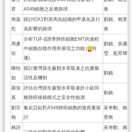
君
A549細胞之反應路徑
衡
簡嘉
探討IOX1對斑馬魚組織的甲基化及行
劉銘、賴昱
彤
為影響的路徑
衡
分析TGF-β誘導肺癌細胞EMT的過程
周彥
劉銘、吳珊
中細胞自噬作用所展現之功能 (
特
佑
瑩、藍昇輝
優)
陳怡
探討臺灣原生蕨類水萃取液之抗腫瘤
劉銘
如
活性及機制
羅加
評估台灣原生蕨類水萃取液於小鼠同
劉銘
真
種肺癌移植模式之安全性檢測
劉宗
氯化亞鈷對A549肺癌細胞的致死量探
巫奇勳、賴
翰
討
昱衡
林詩
巫奇勳、賴