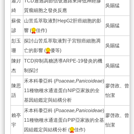
蕭力
TCD通過調節信號通路來降低神經膠
吳賜猛
綺
質瘤細胞之發炎反應
蘇俊
山苦瓜萃取液對HepG2肝癌細胞的影
吳賜猛
諺
響 (
佳作)
彭玉
探討山苦瓜萃取液對子宮頸癌細胞凋
吳賜猛
珊
亡的影響 (
優等)
陳好
TCD抑制高糖誘導ARPE-19發炎的機
吳賜猛
杰
制探討
禾本科黍亞科 (
Poaceae,Panicoideae
)
陳思
廖啓政、曾
11種物種水通道蛋白NIP亞家族的全
語
怡潔
基因組鑑定與結構分析
禾本科黍亞科 (
Poaceae,Panicoideae
)
賴亭
廖啓政、曾
11種物種水通道蛋白PIP亞家族的全基
宇
怡潔
因組鑑定與結構分析 (
佳作)