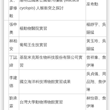
安、
陽明山國家公園臺灣獼猴 (
Macaca
巫奇勳
廖修
cyclopis
) 人猴衝突之探討
毅
張申
楊靜宇、吳
楊動物醫院實習
奧
賜猛
林柏
黃玉玲、吳
葡萄王生技實習
安
賜猛
丁誌
基龍米克斯生物科技股份有限公司實
曾祥豫、詹
緯
習
伊琳
吳貞儀、周
李建
國立海洋科技博物館實習成果
品翔、詹伊
德
琳
劉承
林怡蓉、詹
台灣大學動物博物館實習
霖
伊琳