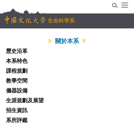
跳
到
主
生命科學系
要
內
關於本系
容
區
歷史沿革
本系特色
課程規劃
教學空間
儀器設備
生涯規劃及展望
招生資訊
系所評鑑